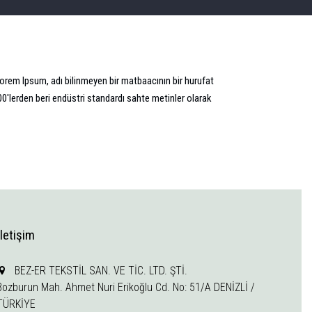
Lorem Ipsum, adı bilinmeyen bir matbaacının bir hurufat
00'lerden beri endüstri standardı sahte metinler olarak
İletişim
BEZ-ER TEKSTİL SAN. VE TİC. LTD. ŞTİ.
Bozburun Mah. Ahmet Nuri Erikoğlu Cd. No: 51/A DENİZLİ /
TÜRKİYE