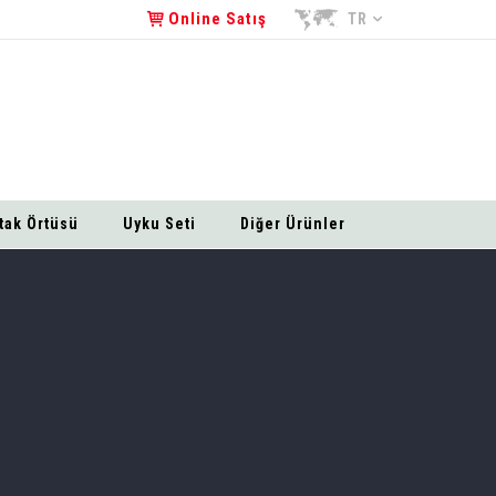
Online Satış
TR
tak Örtüsü
Uyku Seti
Diğer Ürünler