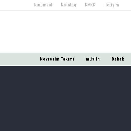
Kurumsal
Katalog
KVKK
İletişim
Nevresim Takımı
müslin
Bebek