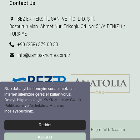
Contact Us
BEZ-ER TEKSTİL SAN. VE TİC. LTD. ŞTİ.
Bozburun Mah. Ahmet Nuri Erikoğlu Cd. No: 51/A DENİZLİ /
TÜRKİYE
+90 (258) 372 00 53
info@zambakhome.com.tr
Size daha iyi bir deneyim sunabilmek için
internet sitemizde çerezler kullanıyoruz.
Detaylı bilgi almak için
KVKK Metni Ve Gizlilik
Politikası’nı
ve
Aydınlatma Metnimizi
inceleyebilirsiniz.
Reddet
© 2026 BEZ-ER TEKSTİL SAN. VE TİC. LTD. ŞTİ.
Haşem Web Tasarım
Kabul Et