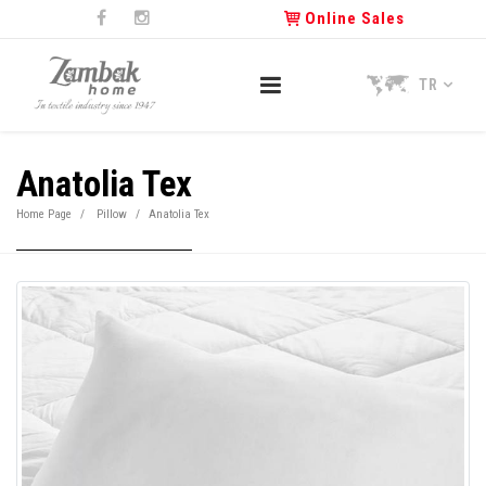
Online Sales
TR
Anatolia Tex
Home Page
Pillow
Anatolia Tex